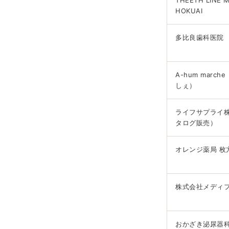
THEETH LINE 
HOKUAI
多比良歯科医院
A-hum marc
しぇ）
ライフサプライ
タログ販売）
オレンジ薬局 枚
株式会社メディ
おかざき泌尿器