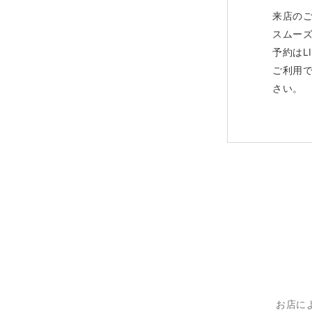
来店の
スムー
予約はL
ご利用
さい。
お店に