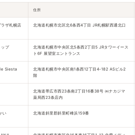
住所
プラザ札幌店
北海道札幌市北区北6条西4丁目 JR札幌駅西通北口
ョップ
北海道札幌市中央区北5条西2丁目5 JRタワーイース
ト6F 展望室エントランス
 Siesta
北海道札幌市中央区南1条西12丁目4-182 ASビル2
階
北海道帯広市西23条南2丁目16番38号 ㈱ナカジマ
薬局西23条店内
かい
北海道斜里郡斜里町峰浜159番