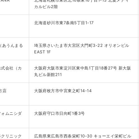
MANA
北海道札幌市東区北16条東16丁目1-13 北愛メディ
カルビル2階
北海道砂川市東7条南5丁目1-17
he（あうんまる
埼玉県さいたま市大宮区大門町3-22 オリオンビル
EAST 1F
株式会社（カ
大阪府大阪市東淀川区東中島1丁目18番27号 新大阪
丸ビル新館211
方店
大阪府枚方市中宮東之町14-14
フォムニシダ
大阪府守口市日向町1番3号
科クリニック
広島県東広島市西条栄町10-30 キョーエイ栄町ビル