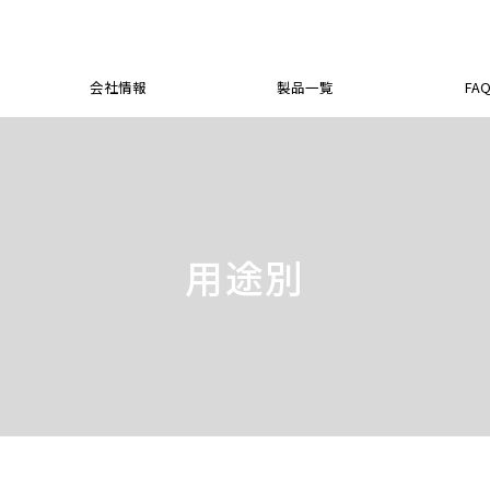
会社情報
製品一覧
FA
社長メッセージ
会社概要
商品一覧
卸売り販売について
動画一覧
法人のお客さま
本社 ア
シュクレ
個人のお
法
社長プロフィール
特定商取引法に基づく表記
用途別
OEM商品について
概要
ベビー商
経営理念
プライバシーポリシー
介護
セミナー依頼について
商品
カラダ
災害時
助産院・小児科
用途別