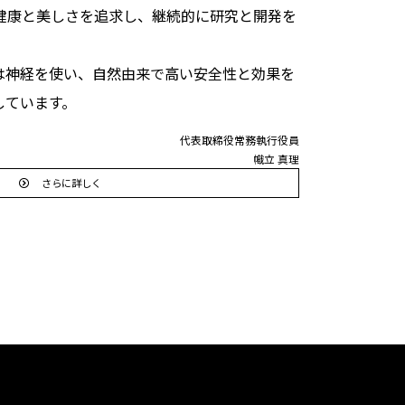
健康と美しさを追求し、
継続的に研究と開発を
は神経を使い、
自然由来で高い安全性と効果を
していま
す。
代表取締役常務執行役員
幟立 真理
さらに詳しく