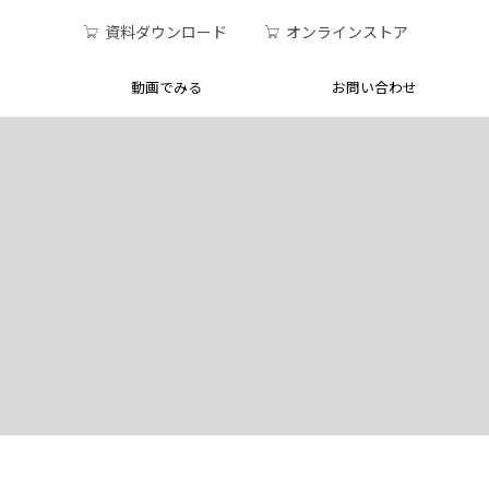
資料ダウンロード
オンラインストア
Q
動画でみる
お問い合わせ
クセス
・シュクレモア使用方
客さま
セミナー
電話でのお問い合わせ
医療現場での使用事例
品 使用方法
キレイ使用風景