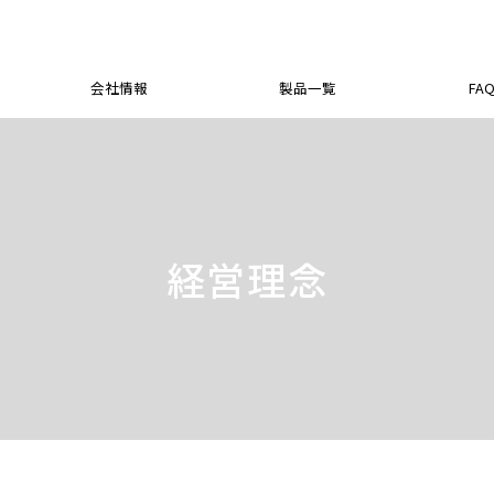
会社情報
製品一覧
FA
社長メッセージ
会社概要
商品一覧
卸売り販売について
動画一覧
法人のお客さま
本社 ア
シュクレ
個人のお
法
社長プロフィール
特定商取引法に基づく表記
用途別
OEM商品について
概要
ベビー商
経営理念
プライバシーポリシー
介護
セミナー依頼について
商品
カラダ
災害時
助産院・小児科
経営理念